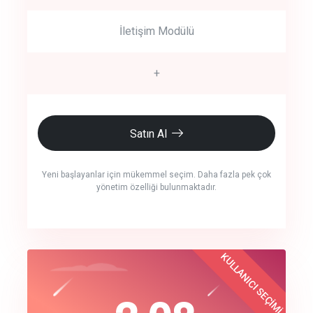
İletişim Modülü
+
Satın Al
Yeni başlayanlar için mükemmel seçim. Daha fazla pek çok
yönetim özelliği bulunmaktadır.
crm auto cync
KULLANICI SEÇİMİ
Best Choice
click to call back