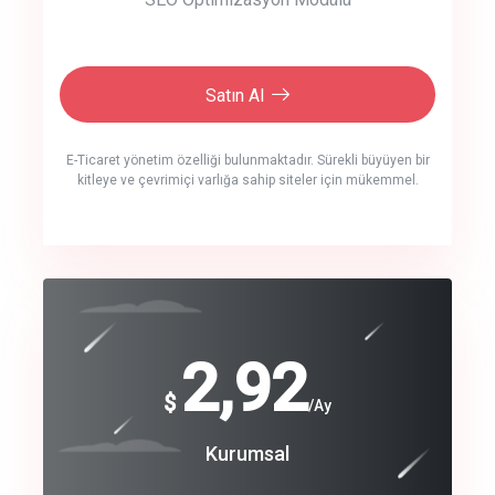
Satın Al
E-Ticaret yönetim özelliği bulunmaktadır. Sürekli büyüyen bir
kitleye ve çevrimiçi varlığa sahip siteler için mükemmel.
crm auto cync
click to call back
240
2,92
$
$
/year
/Ay
track energy costs
Coroprate
Kurumsal
predictive dialing