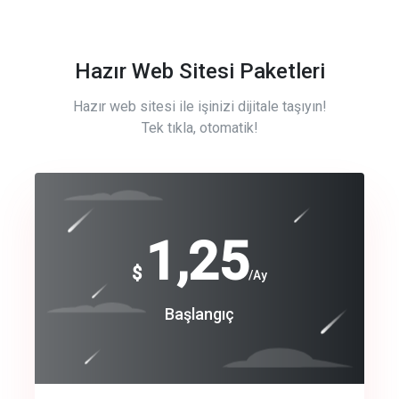
Hazır Web Sitesi Paketleri
Hazır web sitesi ile işinizi dijitale taşıyın!
Tek tıkla, otomatik!
Free
1,25
$
/Ay
Basic
Başlangıç