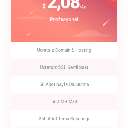
180
2,08
$
$
/year
/Ay
track energy costs
Start Up
Profesyonel
predictive dialing
Ücretsiz Domain & Hosting
Get Started
Ücretsiz SSL Sertifikası
Start by trying our service for 30 days free trial no credit card
required.
50 Adet Sayfa Oluşturma
500 MB Mail
250 Adet Tema Seçeneği