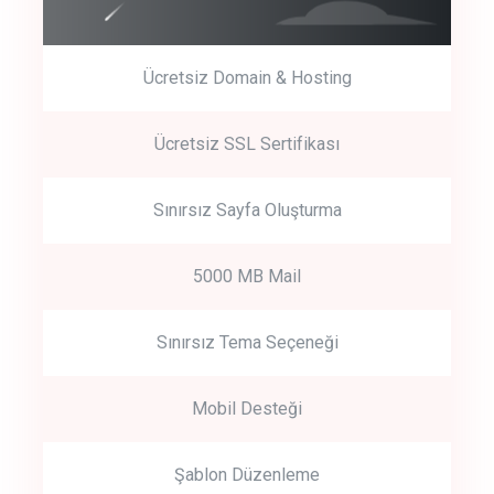
Ücretsiz Domain & Hosting
Get Started
Ücretsiz SSL Sertifikası
Start by trying our service for 30 days free trial no credit card
required.
Sınırsız Sayfa Oluşturma
5000 MB Mail
Sınırsız Tema Seçeneği
Mobil Desteği
Şablon Düzenleme